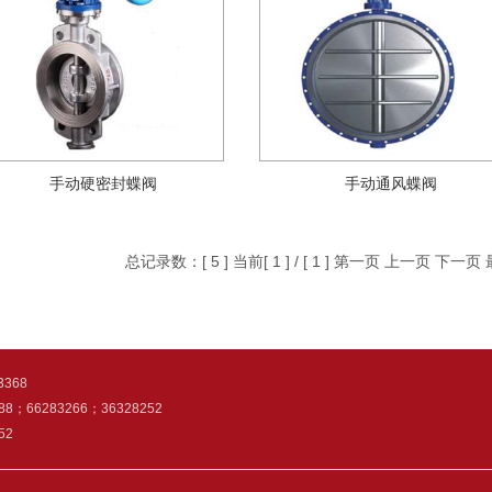
手动硬密封蝶阀
手动通风蝶阀
总记录数：[ 5 ] 当前[ 1 ] / [ 1 ]
第一页
上一页
下一页
368
88；66283266；36328252
52