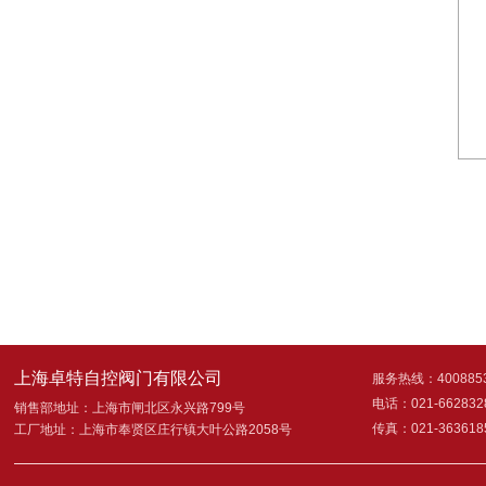
上海卓特自控阀门有限公司
服务热线：4008853
电话：021-662832
销售部地址：上海市闸北区永兴路799号
传真：021-363618
工厂地址：上海市奉贤区庄行镇大叶公路2058号