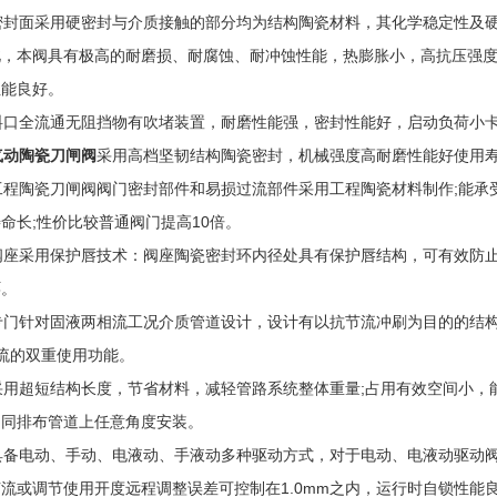
封面采用硬密封与介质接触的部分均为结构陶瓷材料，其化学稳定性及硬度极
此，本阀具有极高的耐磨损、耐腐蚀、耐冲蚀性能，热膨胀小，高抗压强
性能良好。
口全流通无阻挡物有吹堵装置，耐磨性能强，密封性能好，启动负荷小卡
动陶瓷刀闸阀
采用高档坚韧结构陶瓷密封，机械强度高耐磨性能好使用
程陶瓷刀闸阀阀门密封部件和易损过流部件采用工程陶瓷材料制作;能承
命长;性价比较普通阀门提高10倍。
座采用保护唇技术：阀座陶瓷密封环内径处具有保护唇结构，可有效防止
环。
门针对固液两相流工况介质管道设计，设计有以抗节流冲刷为目的的结构
流的双重使用功能。
用超短结构长度，节省材料，减轻管路系统整体重量;占用有效空间小，
不同排布管道上任意角度安装。
备电动、手动、电液动、手液动多种驱动方式，对于电动、电液动驱动阀
流或调节使用开度远程调整误差可控制在1.0mm之内，运行时自锁性能