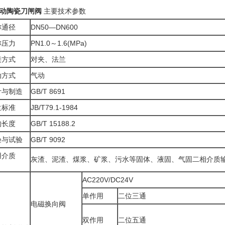
动陶瓷刀闸阀
主要技术参数
称通径
DN50—DN600
称压力
PN1.0～1.6(MPa)
接方式
对夹、法兰
动方式
气动
计与制造
GB/T 8691
兰标准
JB/T79.1-1984
构长度
GB/T 15188.2
验与试验
GB/T 9092
用介质
灰渣、泥渣、煤浆、矿浆、污水等固体、液固、气固二相介质
AC220V/DC24V
单作用
二位三通
电磁换向阀
双作用
二位五通