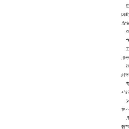
密
因
热
料
气
工
用寿
阀
封
专
+节
采
在
具
若节