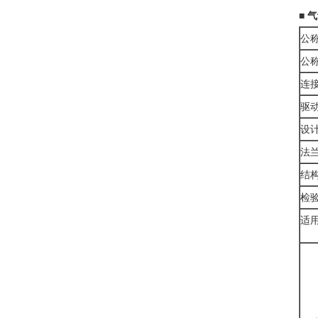
■
气
公
公
连
驱
设
法
结
检
适