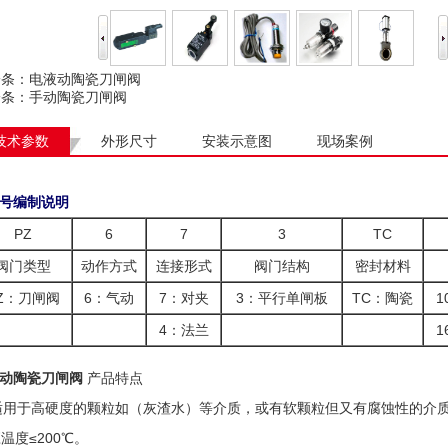
一条：
电液动陶瓷刀闸阀
一条：
手动陶瓷刀闸阀
技术参数
外形尺寸
安装示意图
现场案例
型号编制说明
PZ
6
7
3
TC
阀门类型
动作方式
连接形式
阀门结构
密封材料
Z：刀闸阀
6：气动
7：对夹
3：平行单闸板
TC：陶瓷
1
4：法兰
1
动陶瓷刀闸阀
产品特点
用于高硬度的颗粒如（灰渣水）等介质，或有软颗粒但又有腐蚀性的介质的
温度≤200℃。