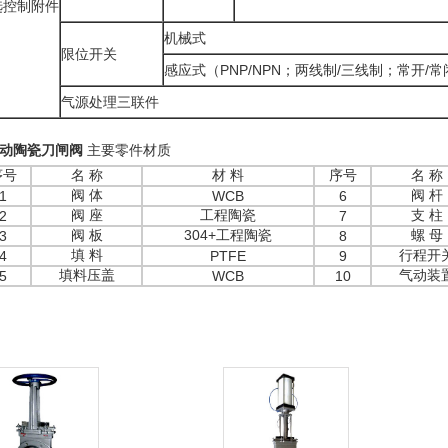
选控制附件
机械式
限位开关
感应式（PNP/NPN；两线制/三线制；常开/常
气源处理三联件
动陶瓷刀闸阀
主要零件材质
序号
名 称
材 料
序号
名 称
阀 体
阀 杆
1
WCB
6
阀 座
工程陶瓷
支 柱
2
7
阀 板
304+工程陶瓷
螺 母
3
8
填 料
行程开
4
PTFE
9
填料压盖
气动装
5
WCB
10