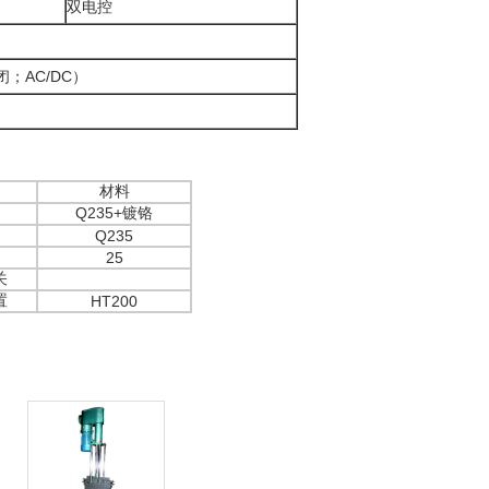
双电控
闭；AC/DC）
材料
Q235+镀铬
Q235
25
关
置
HT200