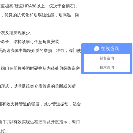
高(硬度HRA88以上，仅次于金钢石)。
度，优良的抗氧化和耐腐蚀性能，耐高温，隔
灰及结灰现象少。
寿命长。结构紧凑可任意角度安装。
在线咨询
受高速流体中颗粒介质的磨损、冲蚀，阀门使
销售咨询
技术咨询
阀门在即将关闭时硬物从内径处剪裂陶瓷密
形式，以满足该类介质管道的关断或关断
能有效支持管道的强度，减少管道振动，适合
门可以有效实现远程控制及开度指示，阀门
良好。