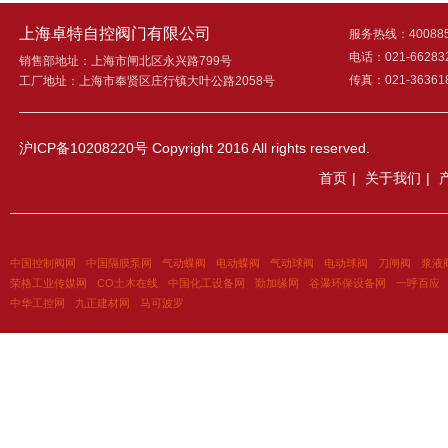
上海卓特自控阀门有限公司
服务热线：400885
电话：021-66283
销售部地址：上海市闸北区永兴路799号
传真：021-36361
工厂地址：上海市奉贤区庄行镇大叶公路2058号
沪ICP备10208220号
Copyright 2016 All rights reserved.
首页
|
关于我们
|
中国控制阀网
中国隔膜泵网
气动蝶阀
电动蝶阀
气动球阀
电动球阀
刀闸阀
浆液
荣格工业传媒网
CO土木在线
中国化工设备网
勤加缘网
谷瀑环保设备网
一呼百应
中华工控网
九正建材网
马可波罗