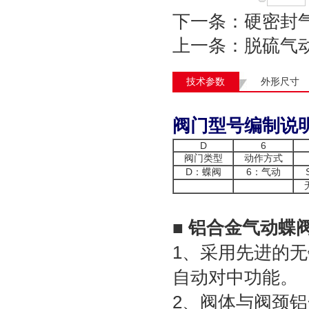
下一条：
硬密封
上一条：
脱硫气
技术参数
外形尺寸
阀门型号编制说
D
6
阀门类型
动作方式
D：蝶阀
6：气动
■ 铝合金气动蝶
1、采用先进的无
自动对中功能。
2、阀体与阀颈